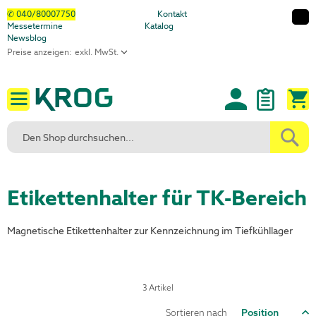
Direkt
✆ 040/80007750
Kontakt
Messetermine
Katalog
zum
Newsblog
Inhalt
Preise anzeigen:
M
Etikettenhalter für TK-Bereich
Magnetische Etikettenhalter zur Kennzeichnung im Tiefkühllager
3
Artikel
I
Sortieren nach