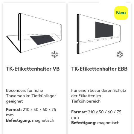
a
R
Neu
TK-Etikettenhalter VB
TK-Etikettenhalter EBB
Besonders für hohe
Für einen besonderen Schutz
Traversen im Tiefkühllager
der Etiketten im
geeignet
Tiefkühlbereich
Format:
210 x 50 / 60 / 75
Format:
210 x 50 / 60 / 75
mm
mm
Befestigung:
magnetisch
Befestigung:
magnetisch