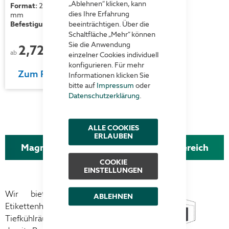
„Ablehnen“ klicken, kann
Format:
210 x 50 / 60 / 75
dies Ihre Erfahrung
mm
beeinträchtigen. Über die
Befestigung:
magnetisch
Schaltfläche „Mehr“ können
Sie die Anwendung
2,72 €
pro Stück
ab
einzelner Cookies individuell
konfigurieren. Für mehr
Zum Produkt
Informationen klicken Sie
bitte auf
Impressum
oder
Datenschutzerklärung
.
ALLE COOKIES
ERLAUBEN
Magnetische Etikettenhalter für TK-Bereich
COOKIE
EINSTELLUNGEN
Wir bieten magnetische
ABLEHNEN
Etikettenhalter für Ihre
Tiefkühlräume an. Sie können