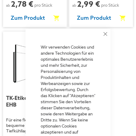
2,78 €
2,99 €
pro Stück
pro Stück
ab
ab
Zum Produkt
Zum Produkt
Close
Neu
Cookie
Bar
Wir verwenden Cookies und
andere Technologien für ein
optimales Benutzererlebnis
und mehr Sicherheit, zur
Personalisierung von
Produktinhalten und
Werbeanzeigen sowie zur
Erfolgsbewertung. Durch
das Klicken auf "Akzeptieren"
TK-Etikettenhalter
stimmen Sie den Vorteilen
EHB
dieser Datenverarbeitung,
sowie deren Weitergabe an
Dritte zu. Wenn Sie keine
Für eine flexible und
bequeme Handhabung im
optionalen Cookies
Tiefkühllager
akzeptieren und auf