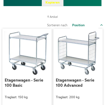
Kopieren
9
Artikel
I
Sortieren nach
a
R
Etagenwagen - Serie
Etagenwagen - Serie
100 Basic
100 Advanced
Traglast: 150 kg
Traglast: 200 kg