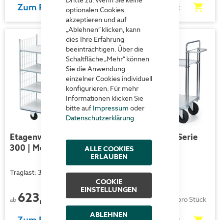
Zum Produkt
Zum Produkt
optionalen Cookies
akzeptieren und auf
„Ablehnen“ klicken, kann
dies Ihre Erfahrung
beeinträchtigen. Über die
Schaltfläche „Mehr“ können
Sie die Anwendung
einzelner Cookies individuell
konfigurieren. Für mehr
Informationen klicken Sie
bitte auf
Impressum
oder
Datenschutzerklärung
.
Etagenwagen - Serie
Etagenwagen - Serie
300 | Modell 24
400 | Modell 25
ALLE COOKIES
ERLAUBEN
Traglast: 300 kg
Traglast: 500 kg
COOKIE
EINSTELLUNGEN
623,00 €
667,00 €
pro Stück
pro Stück
ab
ab
ABLEHNEN
Zum Produkt
Zum Produkt