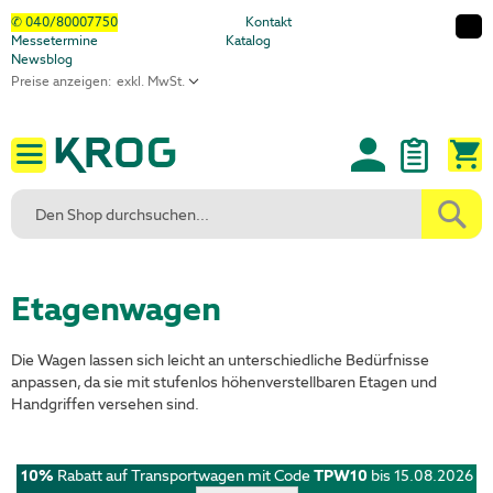
Direkt
✆ 040/80007750
Kontakt
Messetermine
Katalog
zum
Newsblog
Inhalt
Preise anzeigen:
M
Etagenwagen
Die Wagen lassen sich leicht an unterschiedliche Bedürfnisse
anpassen, da sie mit stufenlos höhenverstellbaren Etagen und
Handgriffen versehen sind.
10%
Rabatt auf Transportwagen mit Code
TPW10
bis 15.08.2026