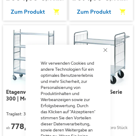
Zum Produkt
Zum Produkt
Close
Cookie
Bar
Wir verwenden Cookies und
andere Technologien für ein
optimales Benutzererlebnis
und mehr Sicherheit, zur
Personalisierung von
Etagenwagen - Serie
Etagenwagen - Serie
Produktinhalten und
300 | Modell 12
300 | Modell 22
Werbeanzeigen sowie zur
Erfolgsbewertung. Durch
das Klicken auf "Akzeptieren"
Traglast: 300 kg
Traglast: 300 kg
stimmen Sie den Vorteilen
dieser Datenverarbeitung,
778,00 €
451,00 €
pro Stück
pro Stück
ab
ab
sowie deren Weitergabe an
Dritte zu. Wenn Sie keine