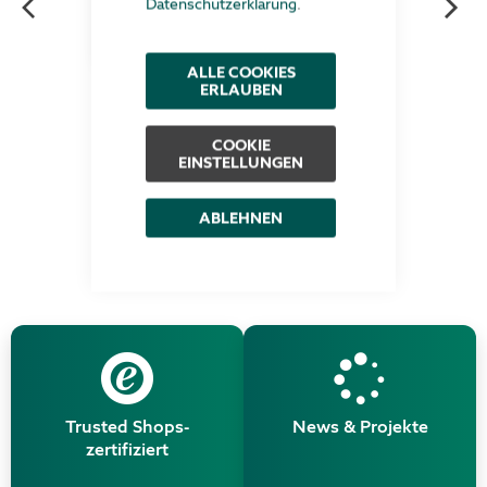
Datenschutzerklärung
.
ALLE COOKIES
ERLAUBEN
Schwerlast-Auszugsregal
3.189,00 €
pro Stück
COOKIE
ab
EINSTELLUNGEN
Zum Produkt
ABLEHNEN
Trusted Shops-
News & Projekte
zertifiziert