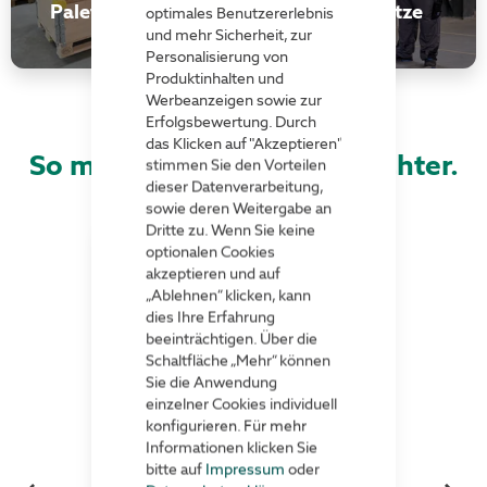
Palettenzubehör
Arbeitsplätze
optimales Benutzererlebnis
und mehr Sicherheit, zur
Personalisierung von
Produktinhalten und
Werbeanzeigen sowie zur
Erfolgsbewertung. Durch
das Klicken auf "Akzeptieren"
So machen wir es Ihnen leichter.
stimmen Sie den Vorteilen
dieser Datenverarbeitung,
sowie deren Weitergabe an
Dritte zu. Wenn Sie keine
optionalen Cookies
akzeptieren und auf
„Ablehnen“ klicken, kann
dies Ihre Erfahrung
beeinträchtigen. Über die
Schaltfläche „Mehr“ können
Sie die Anwendung
einzelner Cookies individuell
konfigurieren. Für mehr
Informationen klicken Sie
bitte auf
Impressum
oder