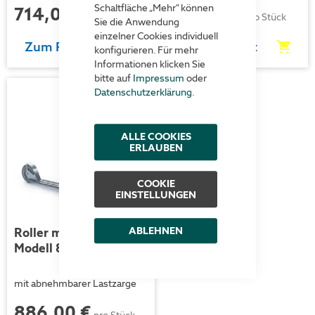
Schaltfläche „Mehr“ können
714,00 €
726,00 €
pro Stück
pro Stück
Sie die Anwendung
einzelner Cookies individuell
Zum Produkt
Zum Produkt
konfigurieren. Für mehr
Informationen klicken Sie
bitte auf
Impressum
oder
Datenschutzerklärung
.
ALLE COOKIES
ERLAUBEN
COOKIE
EINSTELLUNGEN
ABLEHNEN
Roller mit Ladefläche -
Modell 86
mit abnehmbarer Lastzarge
886,00 €