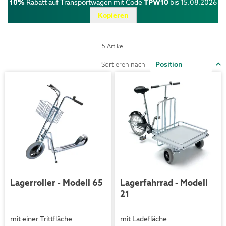
10%
Rabatt auf Transportwagen mit Code
TPW10
bis 15.08.2026
Kopieren
5
Artikel
I
Sortieren nach
a
R
Lagerroller - Modell 65
Lagerfahrrad - Modell
21
mit einer Trittfläche
mit Ladefläche