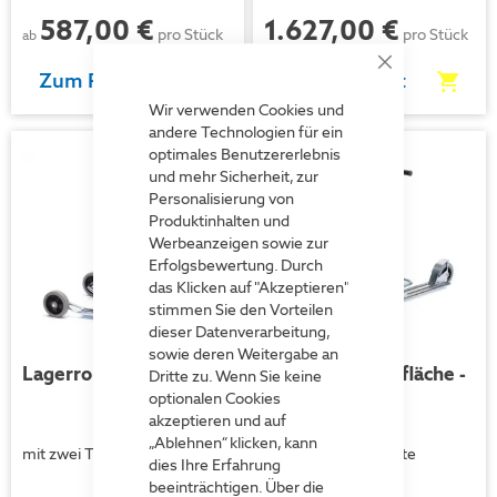
587,00 €
1.627,00 €
pro Stück
pro Stück
ab
Close
Zum Produkt
Zum Produkt
Cookie
Bar
Wir verwenden Cookies und
andere Technologien für ein
optimales Benutzererlebnis
und mehr Sicherheit, zur
Personalisierung von
Produktinhalten und
Werbeanzeigen sowie zur
Erfolgsbewertung. Durch
das Klicken auf "Akzeptieren"
stimmen Sie den Vorteilen
dieser Datenverarbeitung,
sowie deren Weitergabe an
Lagerroller - Modell 10
Roller mit Ladefläche -
Dritte zu. Wenn Sie keine
Modell 87
optionalen Cookies
akzeptieren und auf
„Ablehnen“ klicken, kann
mit zwei Trittflächen
für unterschiedlichste
dies Ihre Erfahrung
Transportmengen
beeinträchtigen. Über die