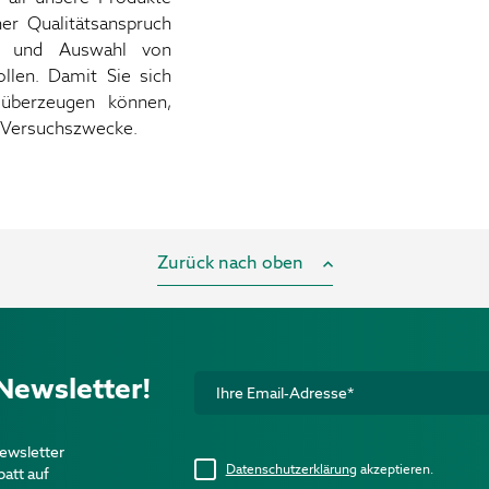
er Qualitätsanspruch
ng und Auswahl von
llen. Damit Sie sich
 überzeugen können,
r Versuchszwecke.
Zurück nach oben
Newsletter!
ewsletter
Datenschutzerklärung
akzeptieren.
batt auf