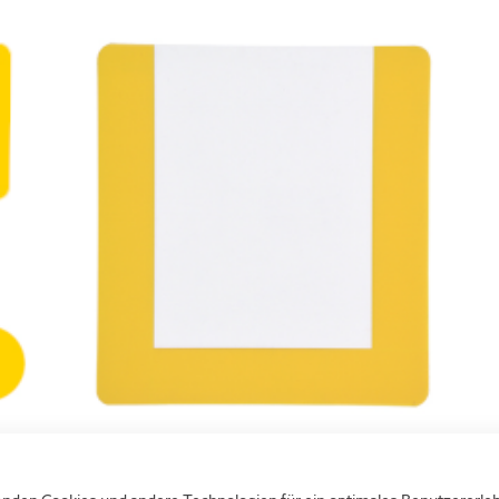
Bodenmarkierungstaschen
de
rben
Selbstklebende Bodenmarkierungstaschen in
M
unterschiedlichen Formaten - wahlweise offen oder