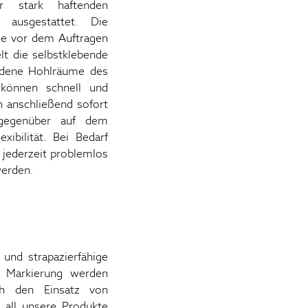
r stark haftenden
 ausgestattet. Die
die vor dem Auftragen
elt die selbstklebende
andene Hohlräume des
 können schnell und
n anschließend sofort
 gegenüber auf dem
xibilität. Bei Bedarf
jederzeit problemlos
werden.
und strapazierfähige
r Markierung werden
rch den Einsatz von
s all unsere Produkte