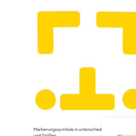
Bodenmarkierungssymbole
Selbstkleben
Markierungssymbole in unterschiedlichen Formen, Fa
und Größen