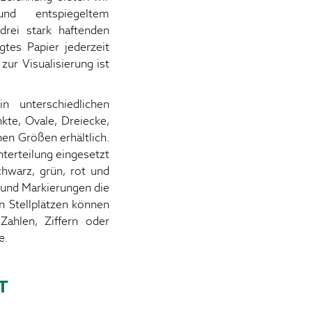
nd entspiegeltem
drei stark haftenden
gtes Papier jederzeit
ur Visualisierung ist
n unterschiedlichen
te, Ovale, Dreiecke,
hen Größen erhältlich.
terteilung eingesetzt
chwarz, grün, rot und
n und Markierungen die
n Stellplätzen können
Zahlen, Ziffern oder
e.
T