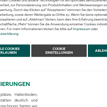
nden Cookies und andere Technologien für ein optimales Benutzererle
geschlossen
erheit, zur Personalisierung von Produktinhalten und Werbeanzeigen so
wertung. Durch das Klicken auf "Akzeptieren" stimmen Sie den Vorteilen
rbeitung, sowie deren Weitergabe an Dritte zu. Wenn Sie keine optiona
kzeptieren und auf „Ablehnen“ klicken, kann dies Ihre Erfahrung beeinträ
Schaltfläche „Mehr“ können Sie die Anwendung einzelner Cookies individu
eren. Für mehr Informationen klicken Sie bitte auf
Impressum
oder
utzerklärung
.
essionelle Fußbodenmarkier
LE COOKIES
COOKIE
ABLEH
ERLAUBEN
EINSTELLUNGEN
IERUNGEN
lätze, Hallenböden,
tätten deutlich und
nzeichnung bieten wir