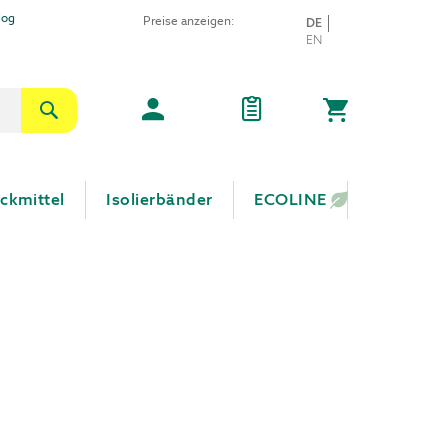
log
Preise anzeigen:
SPRACHE
DE
Direkt
EN
zum
Inhalt
Suche
Mein Warenkor
ckmittel
Isolierbänder
ECOLINE