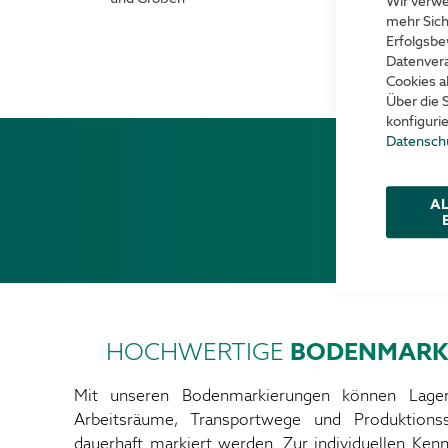
Wir verwe
mehr Sich
Erfolgsbe
Datenvera
Cookies a
Über die 
konfiguri
Datensch
Prof
AL
HOCHWERTIGE
BODENMARK
Mit unseren Bodenmarkierungen können Lagerp
Arbeitsräume, Transportwege und Produktionss
dauerhaft markiert werden. Zur individuellen Ken