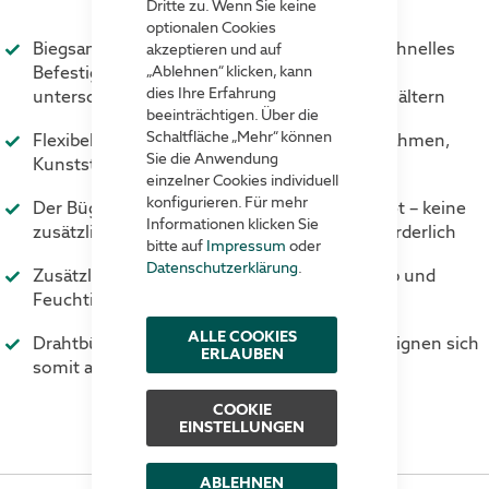
Dritte zu. Wenn Sie keine
optionalen Cookies
Biegsamer Federstahlbügel ermöglicht ein schnelles
akzeptieren und auf
Befestigen und Lösen bei sicherem Halt an
„Ablehnen“ klicken, kann
dies Ihre Erfahrung
unterschiedlichsten Lager- und Transportbehältern
beeinträchtigen. Über die
Schaltfläche „Mehr“ können
Flexibel einsetzbar bei Gitterboxen, Aufsatzrahmen,
Sie die Anwendung
Kunststoffkästen, Kartons etc.
einzelner Cookies individuell
konfigurieren. Für mehr
Der Bügel ist fest in die Tasche eingeschweißt – keine
Informationen klicken Sie
zusätzlichen Hilfsmittel zur Befestigung erforderlich
bitte auf
Impressum
oder
Datenschutzerklärung
.
Zusätzliche Klappe bietet Schutz gegen Staub und
Feuchtigkeit
ALLE COOKIES
Drahtbügeltaschen mit Regenschutzklappe eignen sich
ERLAUBEN
somit auch für den Außeneinsatz
COOKIE
EINSTELLUNGEN
ABLEHNEN