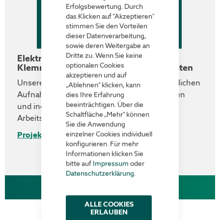
Erfolgsbewertung. Durch
das Klicken auf "Akzeptieren"
stimmen Sie den Vorteilen
dieser Datenverarbeitung,
sowie deren Weitergabe an
Dritte zu. Wenn Sie keine
Elektrokleinstapler HR500 mit
optionalen Cookies
Klemmhalterung für Schäfer Stapelkästen
akzeptieren und auf
Unsere Kleinstapler können mit unterschiedlichen
„Ablehnen“ klicken, kann
Aufnahmevorrichtungen ausgestattet werden
dies Ihre Erfahrung
beeinträchtigen. Über die
und individuell an die Gegebenheiten im
Schaltfläche „Mehr“ können
Arbeitsumfeld angepasst werden.
Sie die Anwendung
einzelner Cookies individuell
Projekt ansehen
konfigurieren. Für mehr
Informationen klicken Sie
bitte auf
Impressum
oder
Datenschutzerklärung
.
Elektro-Kleinstapler HR500
ALLE COOKIES
ERLAUBEN