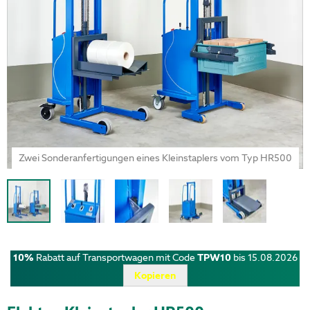
Zwei Sonderanfertigungen eines Kleinstaplers vom Typ HR500
10%
Rabatt auf Transportwagen mit Code
TPW10
bis 15.08.2026
Kopieren