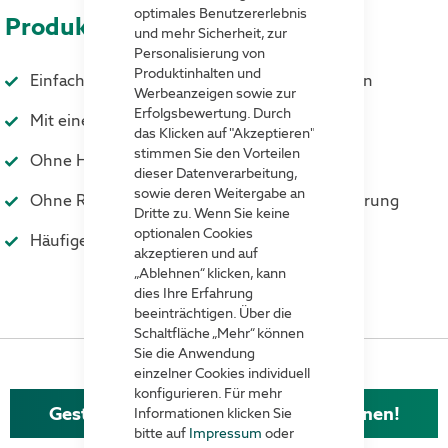
optimales Benutzererlebnis
Produktvorteile
und mehr Sicherheit, zur
Personalisierung von
Produktinhalten und
Einfach zwischen gestapelte Kartons schieben
Werbeanzeigen sowie zur
Erfolgsbewertung. Durch
Mit einer stabilen Lasche zum Einschieben
das Klicken auf "Akzeptieren"
stimmen Sie den Vorteilen
Ohne Hilfe von Klebstoffen
dieser Datenverarbeitung,
sowie deren Weitergabe an
Ohne Rückstände beim Entfernen der Markierung
Dritte zu. Wenn Sie keine
optionalen Cookies
Häufige Wiederverwendbarkeit
akzeptieren und auf
„Ablehnen“ klicken, kann
dies Ihre Erfahrung
beeinträchtigen. Über die
Schaltfläche „Mehr“ können
Sie die Anwendung
einzelner Cookies individuell
konfigurieren. Für mehr
Gestapelte Kartons richtig kennzeichnen!
Informationen klicken Sie
bitte auf
Impressum
oder