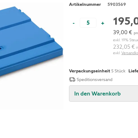
Artikelnummer
5903569
195,
-
+
39,00 €
pr
exkl. 19% Steu
232,05 €
i
exkl.
Versandk
Verpackungseinheit
5 Stück
Lief
Speditionsversand
In den Warenkorb