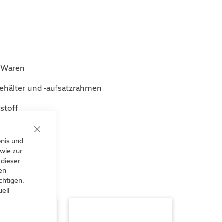
e Waren
behälter und -aufsatzrahmen
stoff
Close
bnis und
Cookie
Bar
wie zur
 dieser
len
chtigen.
ell