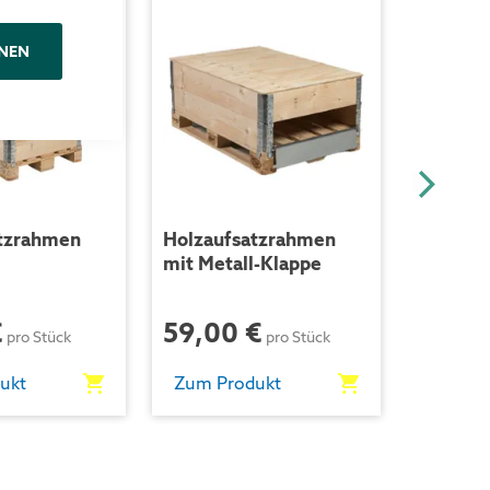
NEN
tzrahmen
Holzaufsatzrahmen
Distanz
mit Metall-Klappe
Aufsatz
Palette
€
59,00 €
39,00
pro Stück
pro Stück
ukt
Zum Produkt
Zum Pr