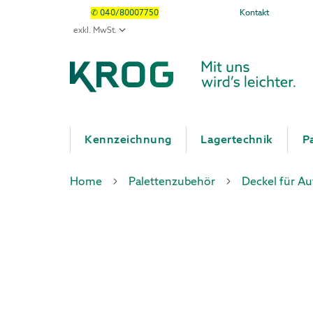
✆ 040/80007750
Kontakt
Kennzeichnung
Lagertechnik
P
Home
Palettenzubehör
Deckel für A
Zum
Zum
Ende
Anfang
der
der
Bildergalerie
Bildergalerie