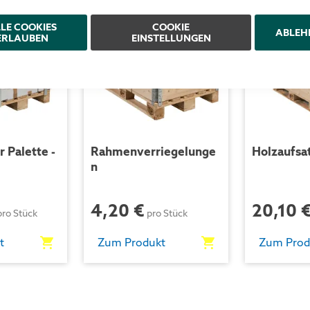
LE COOKIES
COOKIE
ABLEH
ERLAUBEN
EINSTELLUNGEN
r Palette -
Rahmenverriegelunge
Holzaufsa
n
4,20 €
20,10 
pro Stück
pro Stück
t
Zum Produkt
Zum Prod