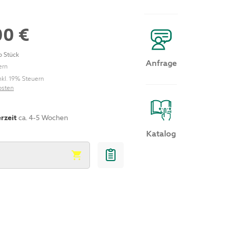
00 €
o Stück
Anfrage
ern
nkl. 19% Steuern
osten
erzeit
ca. 4-5 Wochen
Katalog