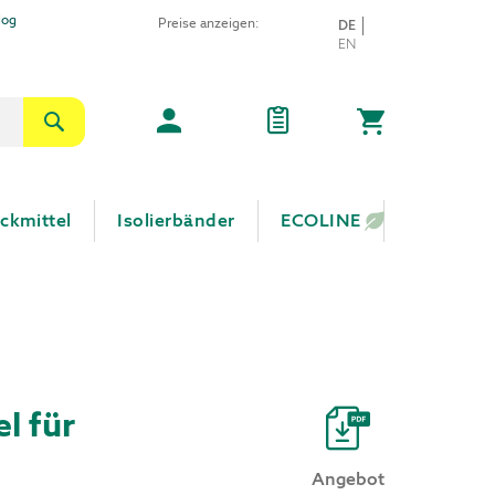
log
Preise anzeigen:
SPRACHE
DE
Direkt
EN
zum
Inhalt
Suche
Mein Warenkor
ckmittel
Isolierbänder
ECOLINE
l für
Angebot