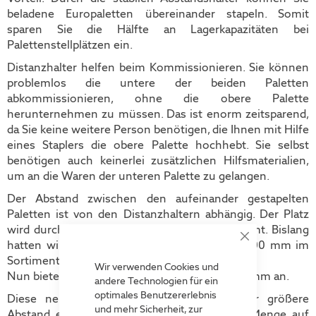
beladene Europaletten übereinander stapeln. Somit
sparen Sie die Hälfte an Lagerkapazitäten bei
Palettenstellplätzen ein.
Distanzhalter helfen beim Kommissionieren. Sie können
problemlos die untere der beiden Paletten
abkommissionieren, ohne die obere Palette
herunternehmen zu müssen. Das ist enorm zeitsparend,
da Sie keine weitere Person benötigen, die Ihnen mit Hilfe
eines Staplers die obere Palette hochhebt. Sie selbst
benötigen auch keinerlei zusätzlichen Hilfsmaterialien,
um an die Waren der unteren Palette zu gelangen.
Der Abstand zwischen den aufeinander gestapelten
Paletten ist von den Distanzhaltern abhängig. Der Platz
wird durch die Höhe der Distanzhalter bestimmt. Bislang
hatten wir Lichte Höhen von 250 mm und 400 mm im
Close
Cookie
Sortiment.
Bar
Wir verwenden Cookies und
Nun bieten wir noch eine dritte Höhe mit 700 mm an.
andere Technologien für ein
optimales Benutzererlebnis
Diese neue Höhe bietet viele Vorteile. Der größere
und mehr Sicherheit, zur
Abstand ermöglicht es Ihnen noch größere Menge auf