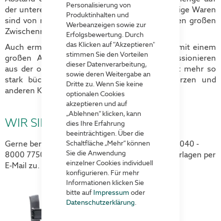
Personalisierung von
der unteren Palette zu lagern. Auch großvolumige Waren
Produktinhalten und
sind von nun an problemlos jederzeit durch den großen
Werbeanzeigen sowie zur
Zwischenraum zu entnehmen.
Erfolgsbewertung. Durch
das Klicken auf "Akzeptieren"
Auch ermöglicht eine Stapelung der Paletten mit einem
stimmen Sie den Vorteilen
großen Abstand ein ergonomisches Kommissionieren
dieser Datenverarbeitung,
aus der oberen Palette. Sie müssen sich nicht mehr so
sowie deren Weitergabe an
stark bücken und beugen so Rückenschmerzen und
Dritte zu. Wenn Sie keine
anderen Krankheiten vor.
optionalen Cookies
akzeptieren und auf
„Ablehnen“ klicken, kann
WIR SIND
FÜR SIE DA
dies Ihre Erfahrung
beeinträchtigen. Über die
Schaltfläche „Mehr“ können
Gerne beraten wir Sie auch telefonisch unter ✆ 040 -
Sie die Anwendung
8000 7750 oder wir senden Ihnen weitere Unterlagen per
einzelner Cookies individuell
E-Mail zu.
konfigurieren. Für mehr
Informationen klicken Sie
bitte auf
Impressum
oder
Datenschutzerklärung
.