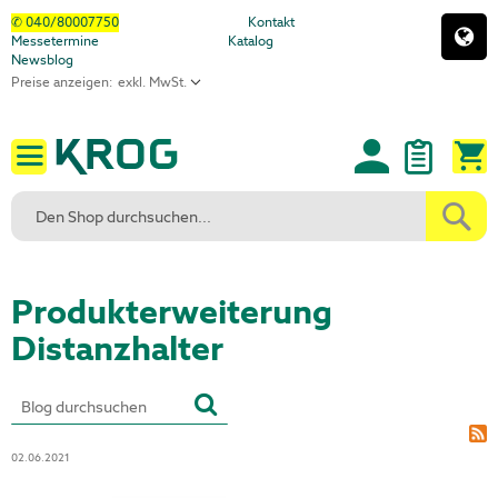
Direkt
✆ 040/80007750
Kontakt
Messetermine
Katalog
zum
Newsblog
Inhalt
Preise anzeigen:
M
Produkterweiterung
Distanzhalter
02.06.2021