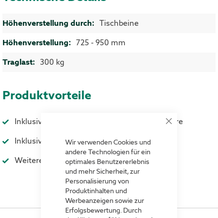
Mehr Informationen
Tischbeine
725 - 950 mm
300 kg
Produktvorteile
Inklusive Ablageboden für Kartons und Papiere
Close
Cookie
Inklusive Tischplatte: Laminat grau (24 mm)
Bar
Wir verwenden Cookies und
andere Technologien für ein
Weiteres Zubehör auf Anfrage erhältlich
optimales Benutzererlebnis
und mehr Sicherheit, zur
Personalisierung von
Produktinhalten und
Werbeanzeigen sowie zur
Erfolgsbewertung. Durch