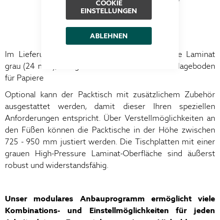
COOKIE
EINSTELLUNGEN
VERSION:
KARTONAGE
ABLEHNEN
Im Lieferumfang sind enthalten die Tischplatte Laminat
grau (24 mm), Ablageboden für Kartons und Ablageboden
für Papiere
Optional kann der Packtisch mit zusätzlichem Zubehör
ausgestattet werden, damit dieser Ihren speziellen
Anforderungen entspricht. Über Verstellmöglichkeiten an
den Füßen können die Packtische in der Höhe zwischen
725 - 950 mm justiert werden. Die Tischplatten mit einer
grauen High-Pressure Laminat-Oberfläche sind äußerst
robust und widerstandsfähig.
Unser modulares Anbauprogramm ermöglicht viele
Kombinations- und Einstellmöglichkeiten für jeden