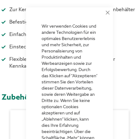
Zur Kennzeichnung von Paletten und Palettenbehälter
Close
Cookie
Befestigung am äußeren Palettenfuß
Bar
Wir verwenden Cookies und
andere Technologien für ein
Einfache Befestigung mit Klettverschluss
optimales Benutzererlebnis
und mehr Sicherheit, zur
Einstecktaschen an allen Seiten
Personalisierung von
Produktinhalten und
Flexibler Einsatz von RFID -Transpondern oder
Werbeanzeigen sowie zur
Kennkarten
Erfolgsbewertung. Durch
das Klicken auf "Akzeptieren"
stimmen Sie den Vorteilen
dieser Datenverarbeitung,
sowie deren Weitergabe an
Zubehör
Dritte zu. Wenn Sie keine
optionalen Cookies
akzeptieren und auf
„Ablehnen“ klicken, kann
dies Ihre Erfahrung
beeinträchtigen. Über die
Schaltfläche „Mehr“ können