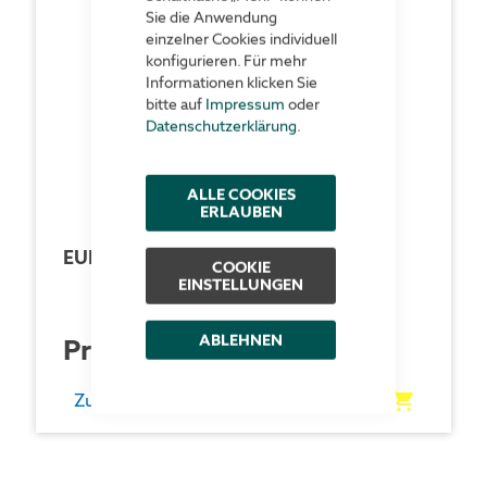
Sie die Anwendung
einzelner Cookies individuell
konfigurieren. Für mehr
Informationen klicken Sie
bitte auf
Impressum
oder
Datenschutzerklärung
.
ALLE COOKIES
ERLAUBEN
EURO-Paletten
COOKIE
EINSTELLUNGEN
ABLEHNEN
Preis auf Anfrage
Zum Produkt