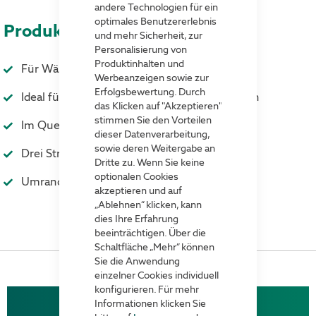
andere Technologien für ein
optimales Benutzererlebnis
Produktvorteile
und mehr Sicherheit, zur
Personalisierung von
Produktinhalten und
Für Wände, Türen, Fenster, Gegenstände
Werbeanzeigen sowie zur
Erfolgsbewertung. Durch
Ideal für Hinweise, Angebote, Öffnungszeiten
das Klicken auf "Akzeptieren"
stimmen Sie den Vorteilen
Im Quer- und Hochkantformat einsetzbar
dieser Datenverarbeitung,
sowie deren Weitergabe an
Drei Streifen selbstklebendes Band
Dritte zu. Wenn Sie keine
optionalen Cookies
Umrandung in vielen Farben erhältlich
akzeptieren und auf
„Ablehnen“ klicken, kann
dies Ihre Erfahrung
beeinträchtigen. Über die
Schaltfläche „Mehr“ können
Sie die Anwendung
einzelner Cookies individuell
konfigurieren. Für mehr
Flexible Selbstkleberahmen
Informationen klicken Sie