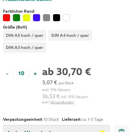
Farblicher Rand
Größe (BxH)
DIN A5 hoch / quer
DIN A4 hoch / quer
DIN A3 hoch / quer
ab
30,70 €
-
+
3,07 €
pro Stück
exkl. 19% Steuern
36,53 €
inkl. 19% Steuern
exkl.
Versandkosten
Verpackungseinheit
10
Stück
Lieferzeit
ca. 1-3 Tage