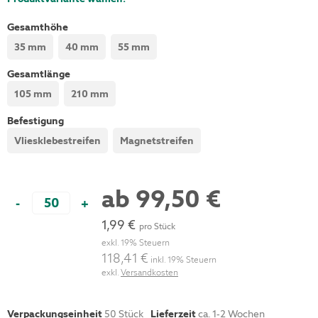
Gesamthöhe
35 mm
40 mm
55 mm
Gesamtlänge
105 mm
210 mm
Befestigung
Vliesklebestreifen
Magnetstreifen
ab
99,50 €
-
+
1,99 €
pro Stück
exkl. 19% Steuern
118,41 €
inkl. 19% Steuern
exkl.
Versandkosten
Verpackungseinheit
50
Stück
Lieferzeit
ca. 1-2 Wochen