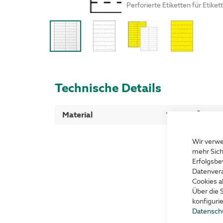
Perforierte Etiketten für Etiket
Technische Details
Mehr
Material
160 g/m² Papie
Informationen
Wir verwe
mehr Sich
Erfolgsbe
Datenvera
Cookies a
Über die 
konfiguri
Datensch