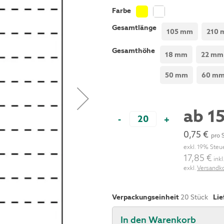
Farbe
Gesamtlänge
105 mm
210
Gesamthöhe
18 mm
22 mm
50 mm
60 m
ab
1
-
+
0,75 €
pro 
exkl. 19% Steu
17,85 €
inkl
exkl.
Versandk
Verpackungseinheit
20
Stück
Lie
In den Warenkorb