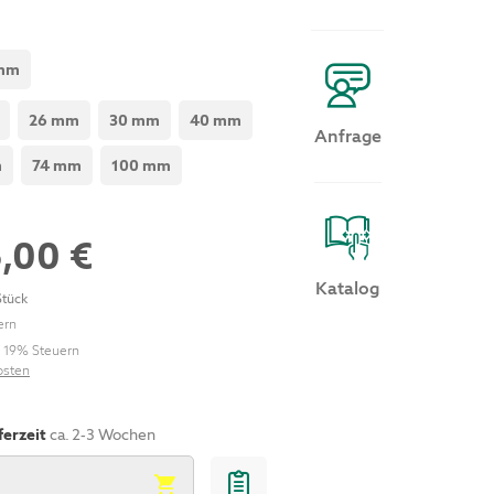
 mm
26 mm
30 mm
40 mm
Anfrage
m
74 mm
100 mm
5,00 €
Katalog
Stück
ern
. 19% Steuern
osten
ferzeit
ca. 2-3 Wochen