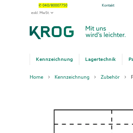
✆ 040/80007750
Kontakt
Kennzeichnung
Lagertechnik
P
Home
Kennzeichnung
Zubehör
Zum
Zum
Ende
Anfang
der
der
Bildergalerie
Bildergalerie