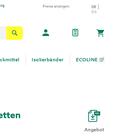
log
Preise anzeigen:
SPRACHE
DE
Direkt
EN
zum
Inhalt
Suche
Mein Warenkor
ckmittel
Isolierbänder
ECOLINE
etten
Angebot