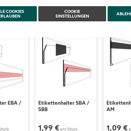
LE COOKIES
COOKIE
ABLEH
ERLAUBEN
EINSTELLUNGEN
ter EBA /
Etikettenhalter SBA /
Etikettenh
SBB
AM
1,99 €
1,09 €
Stück
pro Stück
p