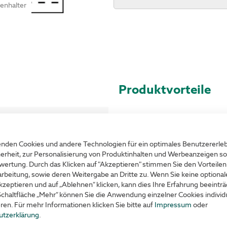
tenhalter
Perforierte
Produktvorteile
r
Für verschiedene Etikett
Jeweils 3 bis 22 Etikette
nden Cookies und andere Technologien für ein optimales Benutzererle
erheit, zur Personalisierung von Produktinhalten und Werbeanzeigen so
Ein Blatt hat die Größe D
wertung. Durch das Klicken auf "Akzeptieren" stimmen Sie den Vorteilen
rbeitung, sowie deren Weitergabe an Dritte zu. Wenn Sie keine optiona
Sehr leichtes Abtrennen
kzeptieren und auf „Ablehnen“ klicken, kann dies Ihre Erfahrung beeinträ
Schaltfläche „Mehr“ können Sie die Anwendung einzelner Cookies individu
Stärke: 160
g/m²
eren. Für mehr Informationen klicken Sie bitte auf
Impressum
oder
utzerklärung
.