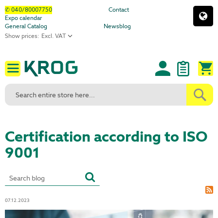
Skip
✆ 040/80007750
Contact
Expo calendar
to
General Catalog
Newsblog
Content
Show prices:
M
Certification according to ISO
9001
07.12.2023