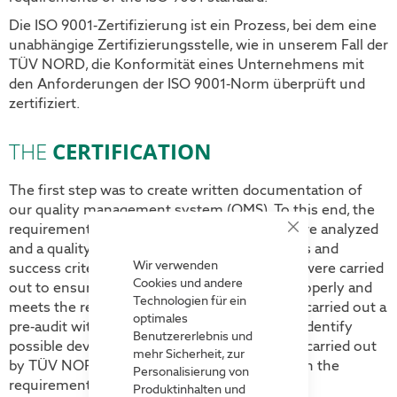
Die ISO 9001-Zertifizierung ist ein Prozess, bei dem eine
unabhängige Zertifizierungsstelle, wie in unserem Fall der
TÜV NORD, die Konformität eines Unternehmens mit
den Anforderungen der ISO 9001-Norm überprüft und
zertifiziert.
THE
CERTIFICATION
The first step was to create written documentation of
our quality management system (QMS). To this end, the
requirements of the various departments were analyzed
Close
and a quality policy, processes, responsibilities and
Cookie
Bar
Wir verwenden
success criteria were defined. Internal audits were carried
Cookies und andere
out to ensure that our QMS is functioning properly and
Technologien für ein
meets the requirements of the standard. We carried out a
optimales
pre-audit with an independent consultant to identify
Benutzererlebnis und
possible deviations. The main audit was then carried out
mehr Sicherheit, zur
by TÜV NORD, which verified conformity with the
Personalisierung von
requirements of ISO 9001 standard.
Produktinhalten und