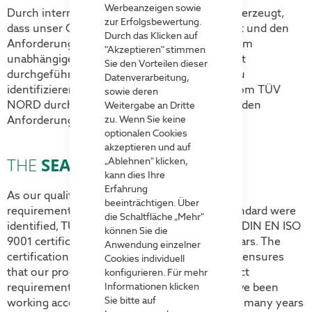
Werbeanzeigen sowie
Durch interne Audits haben wir uns davon überzeugt,
zur Erfolgsbewertung.
dass unser QMS ordnungsgemäß funktioniert und den
Durch das Klicken auf
Anforderungen der Norm entspricht. Mit einem
"Akzeptieren" stimmen
unabhängigen Berater haben wir ein Vor-Audit
Sie den Vorteilen dieser
durchgeführt, um mögliche Abweichungen zu
Datenverarbeitung,
identifizieren. Das Haupt-Audit wurde dann vom TÜV
sowie deren
NORD durchgeführt, der die Konformität mit den
Weitergabe an Dritte
zu. Wenn Sie keine
Anforderungen der ISO 9001 überprüfte.
optionalen Cookies
akzeptieren und auf
THE
SEAL OF QUALITY
„Ablehnen“ klicken,
kann dies Ihre
Erfahrung
As our quality management system meets all
beeinträchtigen. Über
requirements and no deviations from the standard were
die Schaltfläche „Mehr“
identified, TÜV NORD has issued us with the DIN EN ISO
können Sie die
9001 certificate. This is now valid for three years. The
Anwendung einzelner
certification is internationally recognized and ensures
Cookies individuell
that our processes and services meet the strict
konfigurieren. Für mehr
Informationen klicken
requirements of quality management. We have been
Sie bitte auf
working according to identical procedures for many years