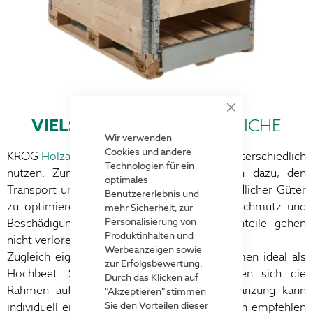
Close
VIELSEITIGE
EINSATZBEREICHE
Cookie
Bar
Wir verwenden
Cookies und andere
KROG
Holzaufsatzrahmen
lassen sich ganz unterschiedlich
Technologien für ein
nutzen. Zunächst dient der Aufsatzrahmen dazu, den
optimales
Transport und die Lagerung ganz unterschiedlicher Güter
Benutzererlebnis und
zu optimieren. So werden Ihre Waren vor Schmutz und
mehr Sicherheit, zur
Personalisierung von
Beschädigungen geschützt und selbst Kleinteile gehen
Produktinhalten und
nicht verloren.
Werbeanzeigen sowie
Zugleich eignen sich unsere Holzaufsatzrahmen ideal als
zur Erfolgsbewertung.
Hochbeet. Schnell und unkompliziert lassen sich die
Durch das Klicken auf
Rahmen aufeinander stapeln und die Bepflanzung kann
"Akzeptieren" stimmen
Sie den Vorteilen dieser
individuell erfolgen. Für den Einsatz im Freien empfehlen