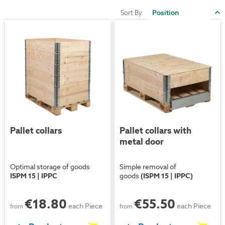
S
Sort By
D
D
Video
Video
Pallet collars
Pallet collars with
metal door
Optimal storage of goods
Simple removal of
ISPM 15 | IPPC
goods
(ISPM 15 | IPPC)
€18.80
€55.50
each Piece
each Piece
from
from