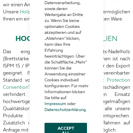
Datenverarbeitung,
wir einen Anstrich mit einer Holzschutzfarbe.
sowie deren
Unsere
Holzaufsatzrahmen mit Metall-Klappe
ermöglichen
Weitergabe an Dritte
Ihnen ein einfaches Entnehmen der eingelagerten Ware.
zu. Wenn Sie keine
optionalen Cookies
akzeptieren und auf
HOCHWERTIGE
MATERIALIEN
„Ablehnen“ klicken,
kann dies Ihre
Erfahrung
Das eingesetzte gehobelte Qualitäts-Nadelholz
beeinträchtigen. Über
(Brettstärke ca. 20 mm) unserer Aufsatzrahmen ist nach
die Schaltfläche „Mehr“
ISPM 15 / IPPC wärmebehandelt und somit für den Export
können Sie die
geeignet. ISPM 15 ist ein international vereinbarter
Anwendung einzelner
Standard von der
IPPC ("International Plant Protection
Cookies individuell
konfigurieren. Für mehr
Convention")
,
der die Verbreitung von Holzschädlingen
Informationen klicken
verhindert. Durch den ausschließlichen Einsatz
Sie bitte auf
hochwertiger Materialien und regelmäßigen
Impressum
oder
Qualitätskontrollen stellen wir sicher, dass alle unsere
Datenschutzerklärung
.
Produkte höchsten Anforderungen entsprechen.
Zusätzlich ist die Kennzeichnung unserer Rahmen auf
ACCEPT
Anfrage mit einem hochwertigen Siebdruck möglich.
ALL