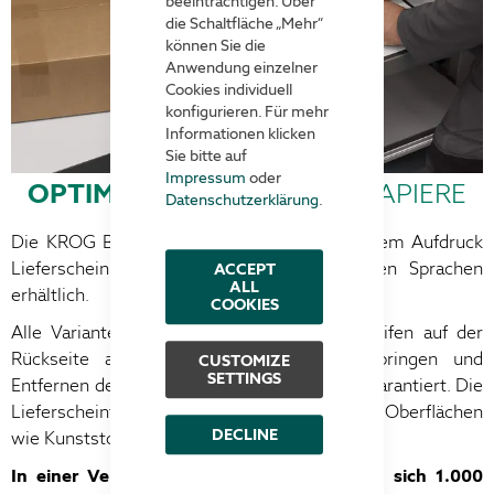
beeinträchtigen. Über
die Schaltfläche „Mehr“
können Sie die
Anwendung einzelner
Cookies individuell
konfigurieren. Für mehr
Informationen klicken
Sie bitte auf
Impressum
oder
OPTIMALER SCHUTZ
FÜR PAPIERE
Datenschutzerklärung
.
Die KROG Begleitpapiertaschen sind mit einem Aufdruck
Lieferschein / Rechnung in 9 verschiedenen Sprachen
ACCEPT
ALL
erhältlich.
COOKIES
Alle Varianten sind mit leimfreien Klebestreifen auf der
Rückseite ausgestattet. Ein einfaches Anbringen und
CUSTOMIZE
SETTINGS
Entfernen der Begleitpapiertasche ist somit garantiert. Die
Lieferscheintaschen haften ideal auf Oberflächen
DECLINE
wie Kunststoff, Papier und Metall.
In einer Verpackungseinheit (VE) befinden sich 1.000