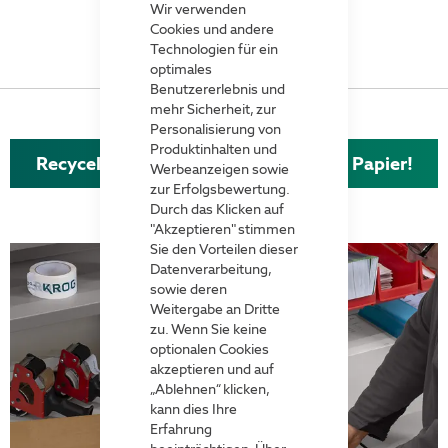
Bar
Wir verwenden
Cookies und andere
Technologien für ein
optimales
Benutzererlebnis und
mehr Sicherheit, zur
Personalisierung von
Produktinhalten und
Recycelbare Lieferscheintaschen aus Papier!
Werbeanzeigen sowie
zur Erfolgsbewertung.
Durch das Klicken auf
"Akzeptieren" stimmen
Sie den Vorteilen dieser
Datenverarbeitung,
sowie deren
Weitergabe an Dritte
zu. Wenn Sie keine
optionalen Cookies
akzeptieren und auf
„Ablehnen“ klicken,
kann dies Ihre
Erfahrung