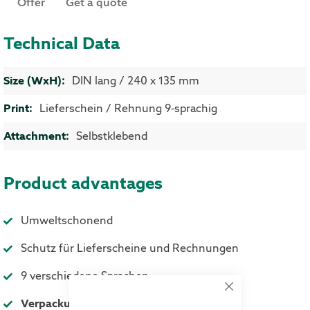
Offer
Get a quote
Technical Data
More Information
DIN lang / 240 x 135 mm
Lieferschein / Rehnung 9-sprachig
Selbstklebend
Product advantages
Umweltschonend
Schutz für Lieferscheine und Rechnungen
9 verschiedene Sprachen
Close
Verpackungseinheit: 1.000 Stück
Cookie