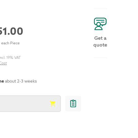
51.00
Get a
each Piece
quote
ncl. 19% VAT
Cost
me
about 2-3 weeks