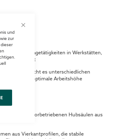
es
Close
bnis und
Cookie
Bar
wie zur
 dieser
len
schwere Montagetätigkeiten in Werkstätten,
chtigen.
ptimal geeignet
ell
ellung ermöglicht es unterschiedlichen
 ergronomisch optimale Arbeitshöhe
NE
t aus zwei motorbetriebenen Hubsäulen aus
en aus Vierkantprofilen, die stabile