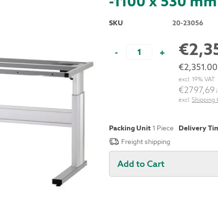
-1100 x 530 mm
SKU
20-23056
€2,3
-
+
€2,351.00
excl. 19% VAT
€2797,69
i
excl.
Shipping 
Packing Unit
1 Piece
Delivery Ti
Freight shipping
Add to Cart