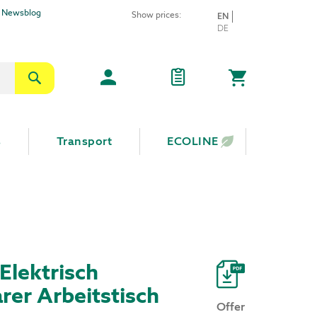
Newsblog
Show prices:
LANGUAGE
EN
Skip
DE
to
Content
Search
My Cart
s
Transport
ECOLINE
Elektrisch
rer Arbeitstisch
Offer