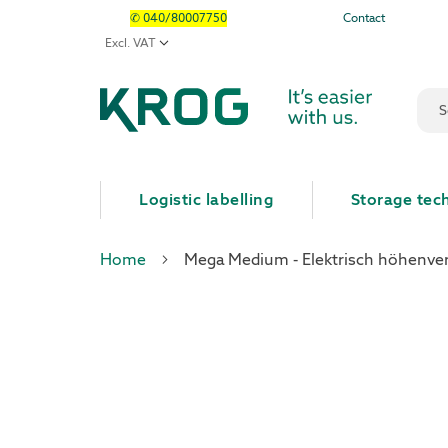
✆ 040/80007750
Contact
Sear
Logistic labelling
Storage tec
Home
Mega Medium - Elektrisch höhenvers
Skip
Skip
to
to
the
the
end
beginning