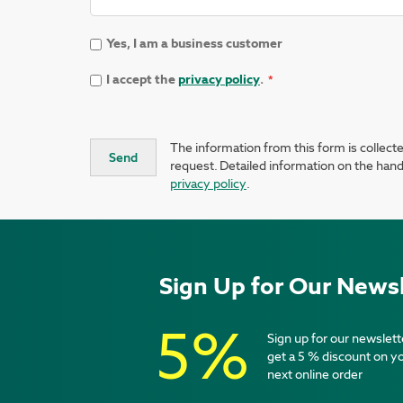
Yes, I am a business customer
I accept the
privacy policy
.
The information from this form is collec
Send
request. Detailed information on the handl
privacy policy
.
Sign Up for Our Newsl
5%
Sign up for our newslett
get a 5 % discount on y
next online order