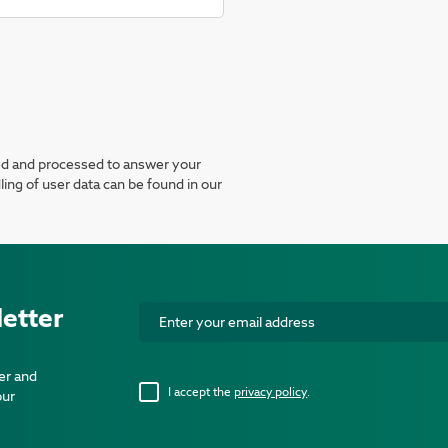
ted and processed to answer your
ing of user data can be found in our
etter
er and
I accept the
privacy policy
.
our