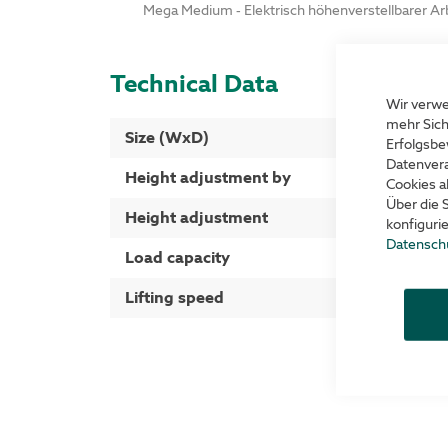
Mega Medium - Elektrisch höhenverstellbarer Ar
Technical Data
Wir verwe
mehr Sich
More
Size (WxD)
Erfolgsbe
Information
Datenvera
Height adjustment by
Cookies a
Über die 
Height adjustment
konfiguri
Datensch
Load capacity
Lifting speed