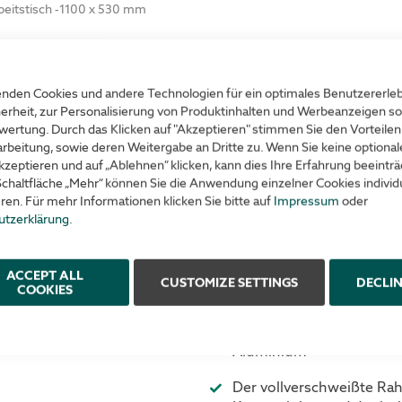
beitstisch -1100 x 530 mm
Product advantag
nden Cookies und andere Technologien für ein optimales Benutzererle
erheit, zur Personalisierung von Produktinhalten und Werbeanzeigen so
1.185 x 530 mm
Einsatzmöglichkeiten:
wertung. Durch das Klicken auf "Akzeptieren" stimmen Sie den Vorteilen
rbeitung, sowie deren Weitergabe an Dritte zu. Wenn Sie keine optiona
Der Mega Medium ist für 
Electric motors
kzeptieren und auf „Ablehnen“ klicken, kann dies Ihre Erfahrung beeinträ
Montage und Fertigung o
Schaltfläche „Mehr“ können Sie die Anwendung einzelner Cookies individu
685 - 1.135 mm
eren. Für mehr Informationen klicken Sie bitte auf
Impressum
oder
Eine schnelle Höhenverst
utzerklärung
.
Mitarbeitern immer eine
375 kg
einzunehmen
20 mm/s
ACCEPT ALL
CUSTOMIZE SETTINGS
DECLI
COOKIES
Allgemein:
Der Mega Medium besteh
Aluminium
Der vollverschweißte Rahm